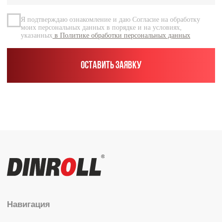
Контакты
Каталог
Радиальные шариковые
Радиально-упорные
Роликовые (цилиндрические /
конические / сферические)
Игольчатые
Корпусные узлы
Специальные подшипники
Контакты
info@dinroll.com
+7 (495) 109-41-21
Cоциальные сети