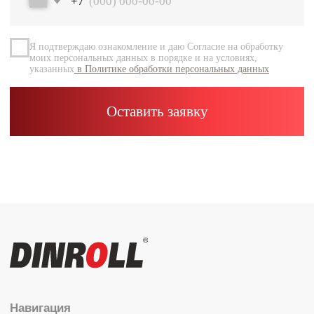
Документация
Контакты
Каталог
Радиальные шариковые
Радиально-упорные
Роликовые (цилиндрические /
конические / сферические)
Игольчатые
Корпусные узлы
Специальные подшипники
Контакты
info@dinroll.com
+7 (495) 109-41-21
Cоциальные сети