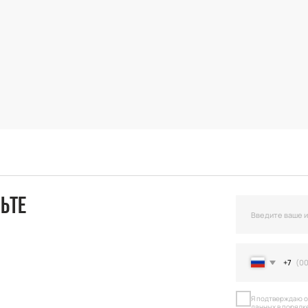
+7
Я подтверждаю ознакомление и даю С
данных в порядке и на условиях, указ
Оста