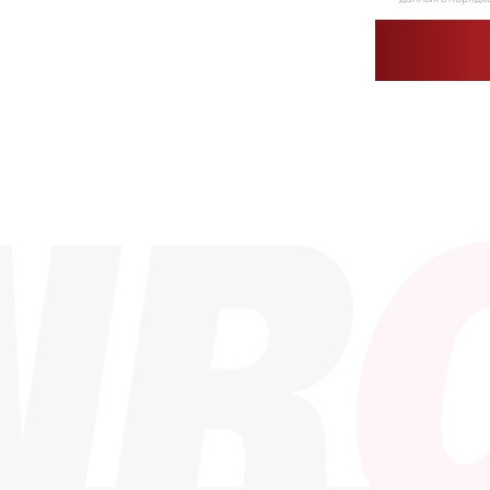
Каталог
Контакты
info@dinroll.co
Радиальные шариковые
Радиально-упорные
+7 (495) 109-41-
Роликовые (цилиндрические /
конические / сферические)
Игольчатые