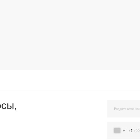
,
+7
Я подтверждаю ознакомление и даю Согласи
и на условиях, указанных
в Политике обраб
Остав