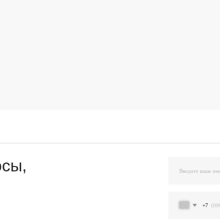
,
+7
Я подтверждаю ознакомление и даю Согласи
и на условиях, указанных
в Политике обраб
Остав