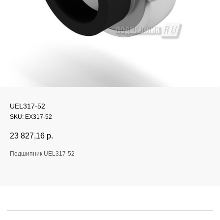
Если у вас остались
UEL317-52
вопросы, оставьте
SKU:
EX317-52
заявку и мы свяжемся
23 827,16
р.
с вами
Подшипник UEL317-52
Оперативно ответим на все вопросы
и подберем подходящее решение под вашу
задачу и бюджет.