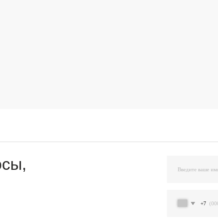
,
+7
Я подтверждаю ознакомление и даю Согласи
и на условиях, указанных
в Политике обраб
Остав