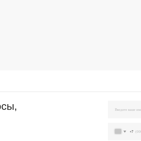
,
+7
Я подтверждаю ознакомление и даю Согласи
и на условиях, указанных
в Политике обраб
Остав