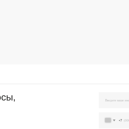
,
+7
Я подтверждаю ознакомление и даю Согласи
и на условиях, указанных
в Политике обраб
Остав