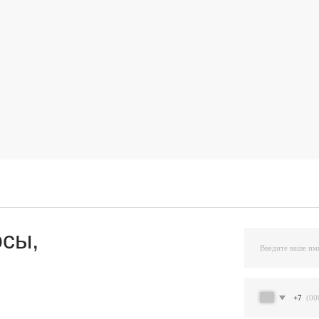
,
+7
Я подтверждаю ознакомление и даю Согласи
и на условиях, указанных
в Политике обраб
Остав