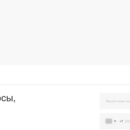
,
+7
Я подтверждаю ознакомление и даю Согласи
и на условиях, указанных
в Политике обраб
Остав