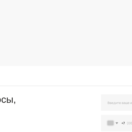
,
+7
Я подтверждаю ознакомление и даю Согласи
и на условиях, указанных
в Политике обраб
Остав