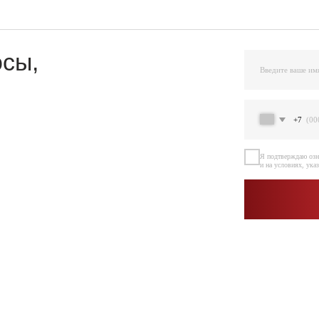
+7
Я подтверждаю ознакомление и даю Согласи
и на условиях, указанных
в Политике обраб
Остав