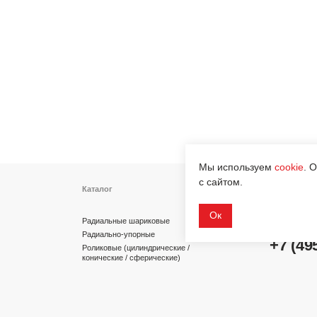
Каталог
Контакты
info@dinroll.com
Радиальные шариковые
Радиально-упорные
+7 (495) 109-41-2
Роликовые (цилиндрические /
конические / сферические)
Игольчатые
Корпусные узлы
Cоциальные сети
Специальные подшипники
Мы используем
cookie
. 
с сайтом.
Ок