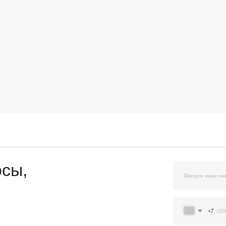
,
+7
Я подтверждаю ознакомление и даю Согласи
и на условиях, указанных
в Политике обраб
Остав