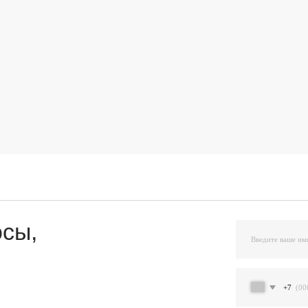
,
+7
Я подтверждаю ознакомление и даю Согласи
и на условиях, указанных
в Политике обраб
Остав