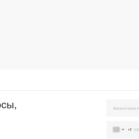
,
+7
Я подтверждаю ознакомление и даю Согласи
и на условиях, указанных
в Политике обраб
Остав