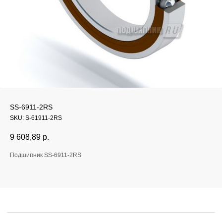
Если у вас остались
SS-6911-2RS
вопросы, оставьте
SKU:
S-61911-2RS
заявку и мы свяжемся
9 608,89
р.
с вами
Подшипник SS-6911-2RS
Оперативно ответим на все вопросы
и подберем подходящее решение под вашу
задачу и бюджет.