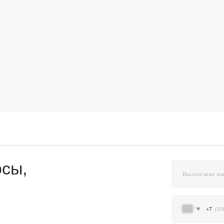
,
+7
Я подтверждаю ознакомление и даю Согласи
и на условиях, указанных
в Политике обраб
Остав