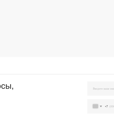
,
+7
Я подтверждаю ознакомление и даю Согласи
и на условиях, указанных
в Политике обраб
Остав