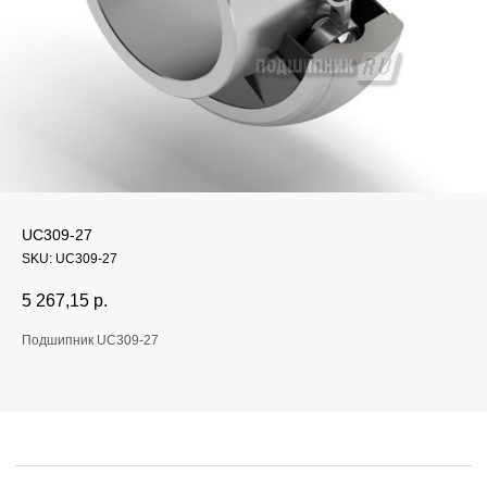
Если у вас остались
UC309-27
вопросы, оставьте
SKU:
UC309-27
заявку и мы свяжемся
5 267,15
р.
с вами
Подшипник UC309-27
Оперативно ответим на все вопросы
и подберем подходящее решение под вашу
задачу и бюджет.