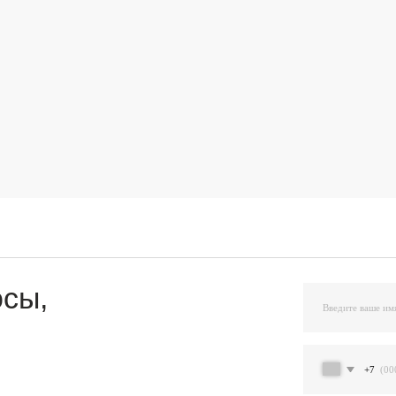
,
+7
Я подтверждаю ознакомление и даю Согласи
и на условиях, указанных
в Политике обраб
Остав