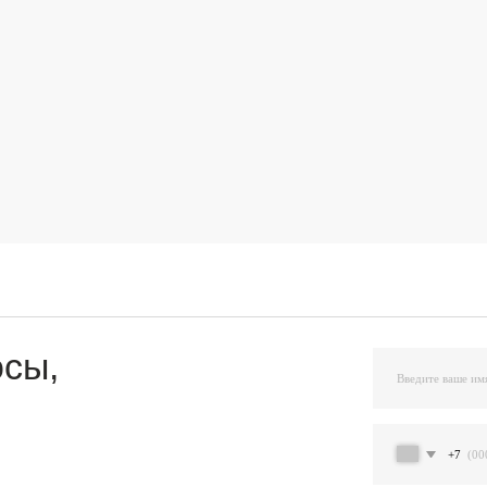
,
+7
Я подтверждаю ознакомление и даю Согласи
и на условиях, указанных
в Политике обраб
Остав