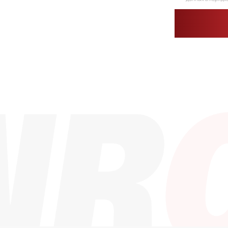
Каталог
Контакты
info@dinroll.co
Радиальные шариковые
Радиально-упорные
+7 (495) 109-41-
Роликовые (цилиндрические /
конические / сферические)
Игольчатые