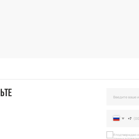
+7
Я подтверждаю ознакомление и даю С
данных в порядке и на условиях, указ
Оста