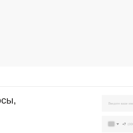
,
+7
Я подтверждаю ознакомление и даю Согласи
и на условиях, указанных
в Политике обраб
Остав