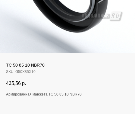
Если у вас остались
TC 50 85 10 NBR70
вопросы, оставьте
SKU:
G50X85X10
заявку и мы свяжемся
435,56
р.
с вами
Армированная манжета TC 50 85 10 NBR70
Оперативно ответим на все вопросы
и подберем подходящее решение под вашу
задачу и бюджет.