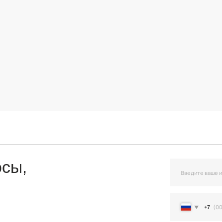
,
+7
Я подтверждаю ознакомление и даю С
данных в порядке и на условиях, указ
Остав