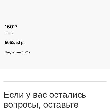
16017
16017
Если у вас остались
вопросы, оставьте
5062,63
р.
заявку и мы свяжемся
Подшипник 16017
с вами
Оперативно ответим на все вопросы
и подберем подходящее решение под вашу
задачу и бюджет.
+7