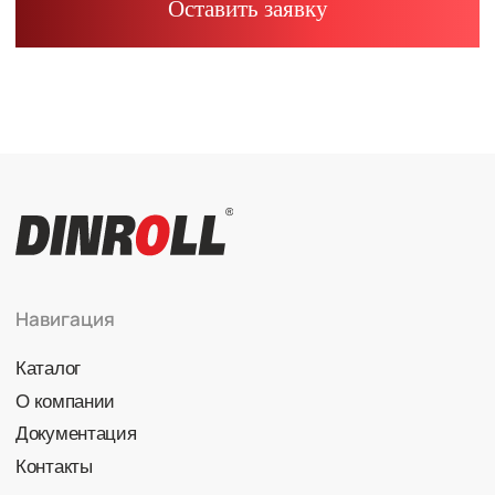
Радиально-упорные
Роликовые (цилиндрические /
конические / сферические)
Игольчатые
Корпусные узлы
Специальные подшипники
Контакты
info@dinroll.com
+7 (495) 109-41-21
Cоциальные сети
Политика конфиденциальности
© 2026 DINROLL. Все права защищены.