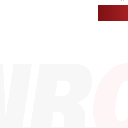
Каталог
Контакты
info@dinroll.com
Радиальные шариковые
Радиально-упорные
+7 (495) 109-41-2
Роликовые (цилиндрические /
конические / сферические)
Игольчатые