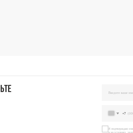
+7
Я подтверждаю ознакомление и даю Согласи
и на условиях, указанных
в Политике обраб
Оста