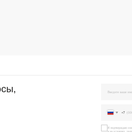
,
+7
Я подтверждаю ознакомление и даю Согласи
и на условиях, указанных
в Политике обраб
Остав