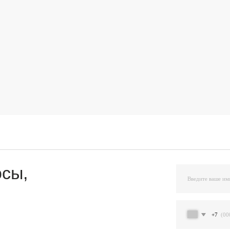
,
+7
Я подтверждаю ознакомление и даю Согласи
и на условиях, указанных
в Политике обраб
Остав