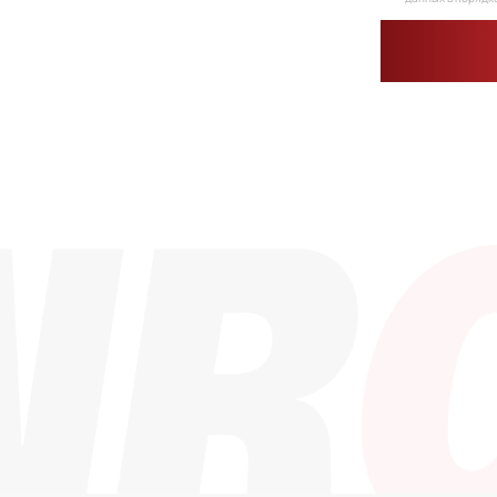
Каталог
Контакты
info@dinroll.co
Радиальные шариковые
Радиально-упорные
+7 (495) 109-41-
Роликовые (цилиндрические /
конические / сферические)
Игольчатые