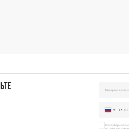
+7
Я подтверждаю ознакомление и даю С
данных в порядке и на условиях, указ
Оста