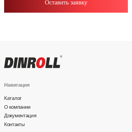
Радиально-упорные
Роликовые (цилиндрические /
конические / сферические)
Игольчатые
Корпусные узлы
Специальные подшипники
Контакты
info@dinroll.com
+7 (495) 109-41-21
Cоциальные сети
Политика конфиденциальности
© 2026 DINROLL. Все права защищены.