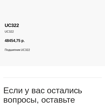
UC322
UC322
Если у вас остались
вопросы, оставьте
48454,75
р.
заявку и мы свяжемся
Подшипник UC322
с вами
Оперативно ответим на все вопросы
и подберем подходящее решение под вашу
задачу и бюджет.
+7