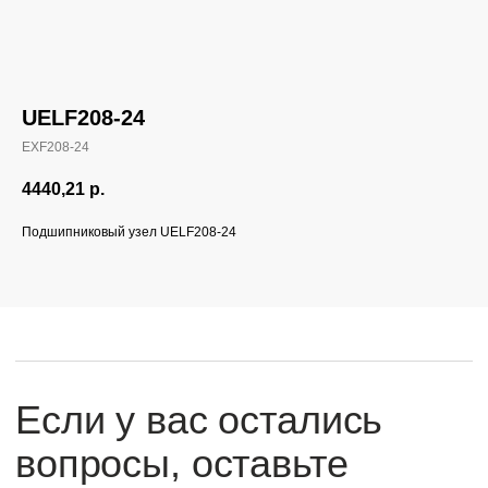
UELF208-24
EXF208-24
Если у вас остались
вопросы, оставьте
4440,21
р.
заявку и мы свяжемся
Подшипниковый узел UELF208-24
с вами
Оперативно ответим на все вопросы
и подберем подходящее решение под вашу
задачу и бюджет.
+7