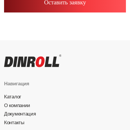
Радиально-упорные
Роликовые (цилиндрические /
конические / сферические)
Игольчатые
Корпусные узлы
Специальные подшипники
Контакты
info@dinroll.com
+7 (495) 109-41-21
Cоциальные сети
Политика конфиденциальности
© 2026 DINROLL. Все права защищены.