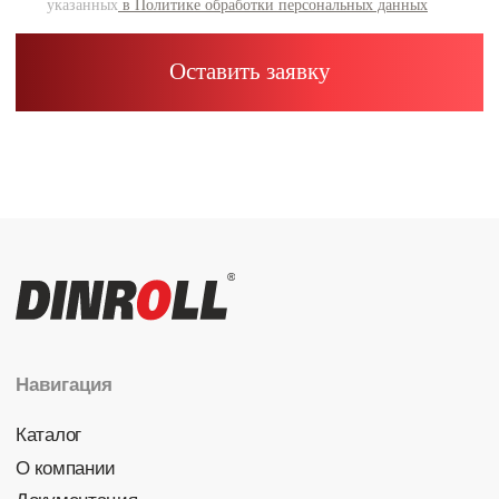
Каталог
Радиальные шариковые
Радиально-упорные
Роликовые (цилиндрические /
конические / сферические)
Игольчатые
Корпусные узлы
Специальные подшипники
Контакты
info@dinroll.com
+7 (495) 109-41-21
Cоциальные сети
Политика конфиденциальности