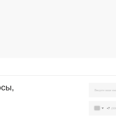
,
+7
Я подтверждаю ознакомление и даю Согласи
и на условиях, указанных
в Политике обраб
Остав