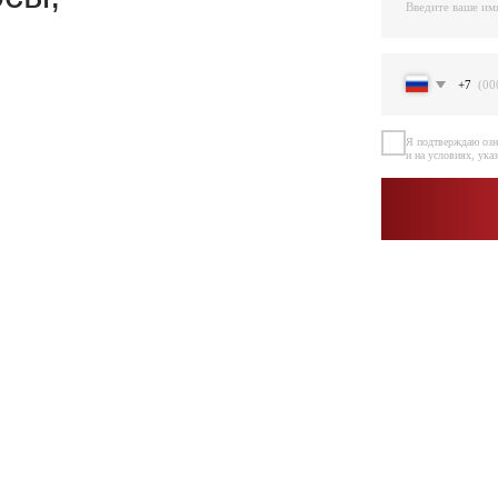
Я подтверждаю ознакомление и даю Согласи
и на условиях, указанных
в Политике обраб
Остав