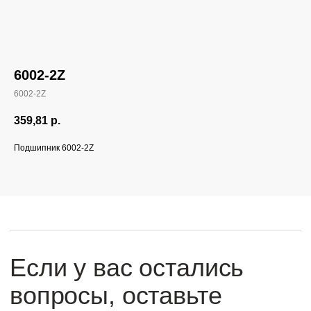
6002-2Z
6002-2Z
Если у вас остались
вопросы, оставьте
359,81
р.
заявку и мы свяжемся
Подшипник 6002-2Z
с вами
Оперативно ответим на все вопросы
и подберем подходящее решение под вашу
задачу и бюджет.
+7