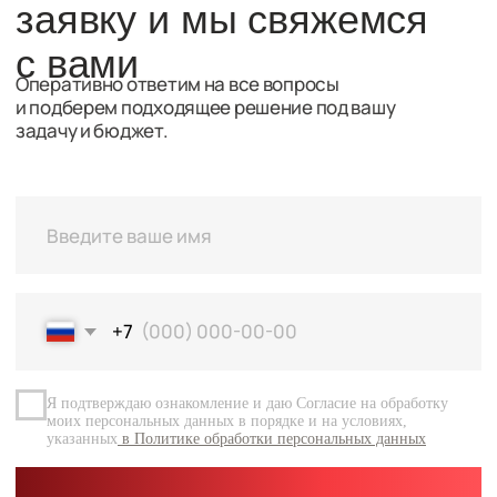
Я подтверждаю ознакомление и даю Согласие на обработку
моих персональных данных в порядке и на условиях,
указанных
в Политике обработки персональных данных
Перейт
Оставить заявку
Навигация
Каталог
О компании
Документация
Контакты
Каталог
Радиальные шариковые