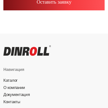
Радиально-упорные
Роликовые (цилиндрические /
конические / сферические)
Игольчатые
Корпусные узлы
Специальные подшипники
Контакты
info@dinroll.com
+7 (495) 109-41-21
Cоциальные сети
Политика конфиденциальности
© 2026 DINROLL. Все права защищены.