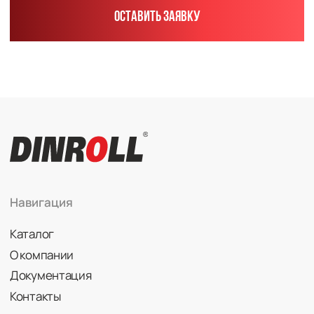
Радиально-упорные
Роликовые (цилиндрические /
конические / сферические)
Игольчатые
Корпусные узлы
Специальные подшипники
Контакты
info@dinroll.com
+7 (495) 109-41-21
Cоциальные сети
Политика конфиденциальности
© 2026 DINROLL. Все права защищены.