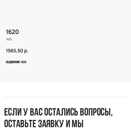
1620
1620
Если у вас остались вопросы,
1565,50
р.
оставьте заявку и мы
свяжемся с вами
Подшипник 1620
Оперативно ответим на все вопросы
и подберем подходящее решение под вашу
задачу и бюджет.
+7