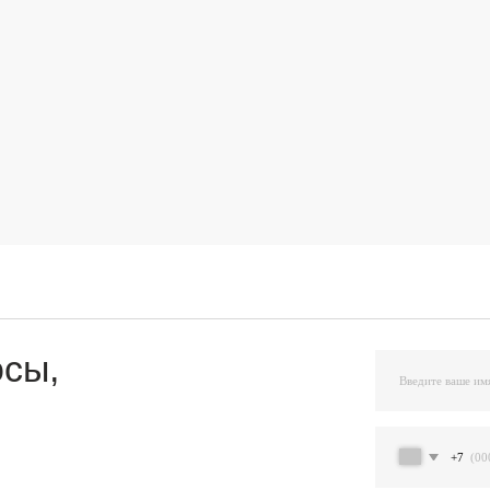
,
+7
Я подтверждаю ознакомление и даю Согласи
и на условиях, указанных
в Политике обраб
Остав