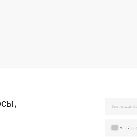
,
+7
Я подтверждаю ознакомление и даю Согласи
и на условиях, указанных
в Политике обраб
Остав