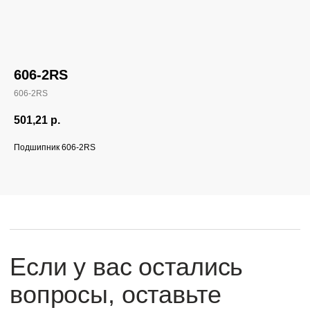
606-2RS
606-2RS
Если у вас остались
вопросы, оставьте
501,21
р.
заявку и мы свяжемся
Подшипник 606-2RS
с вами
Оперативно ответим на все вопросы
и подберем подходящее решение под вашу
задачу и бюджет.
+7