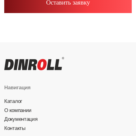
Радиально-упорные
Роликовые (цилиндрические /
конические / сферические)
Игольчатые
Корпусные узлы
Специальные подшипники
Контакты
info@dinroll.com
+7 (495) 109-41-21
Cоциальные сети
Политика конфиденциальности
© 2026 DINROLL. Все права защищены.