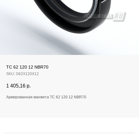
Если у вас остались
TC 62 120 12 NBR70
вопросы, оставьте
SKU:
G62X120X12
заявку и мы свяжемся
1 405,16
р.
с вами
Армированная манжета TC 62 120 12 NBR70
Оперативно ответим на все вопросы
и подберем подходящее решение под вашу
задачу и бюджет.