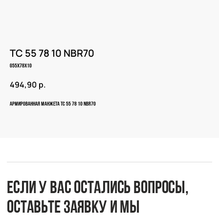
TC 55 78 10 NBR70
G55X78X10
Если у вас остались вопросы,
494,90
р.
оставьте заявку и мы
свяжемся с вами
Армированная манжета TC 55 78 10 NBR70
Оперативно ответим на все вопросы
и подберем подходящее решение под вашу
задачу и бюджет.
+7