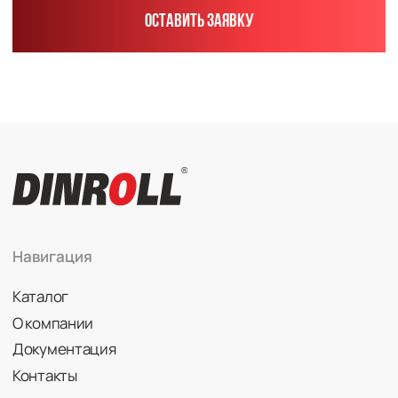
Радиально-упорные
Роликовые (цилиндрические /
конические / сферические)
Игольчатые
Корпусные узлы
Специальные подшипники
Контакты
info@dinroll.com
+7 (495) 109-41-21
Cоциальные сети
Политика конфиденциальности
© 2026 DINROLL. Все права защищены.