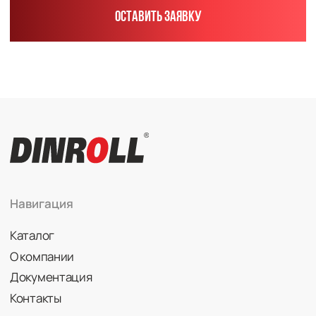
Радиально-упорные
Роликовые (цилиндрические /
конические / сферические)
Игольчатые
Корпусные узлы
Специальные подшипники
Контакты
info@dinroll.com
+7 (495) 109-41-21
Cоциальные сети
Политика конфиденциальности
© 2026 DINROLL. Все права защищены.