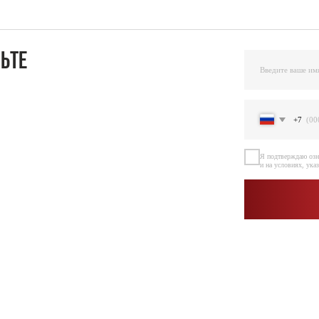
+7
Я подтверждаю ознакомление и даю Согласи
и на условиях, указанных
в Политике обраб
Оста