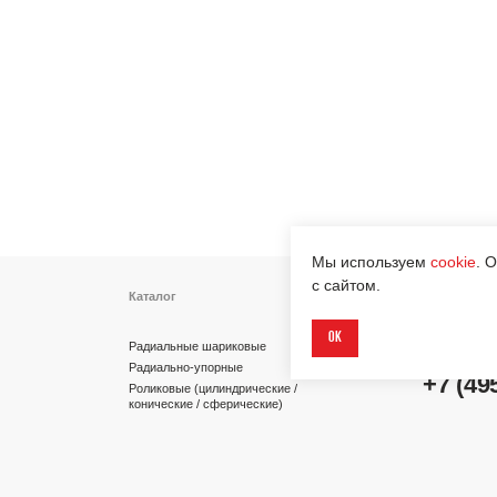
Каталог
Контакты
info@dinroll.com
Радиальные шариковые
Радиально-упорные
+7 (495) 109-41-2
Роликовые (цилиндрические /
конические / сферические)
Игольчатые
Корпусные узлы
Cоциальные сети
Специальные подшипники
Мы используем
cookie
. 
с сайтом.
Ок