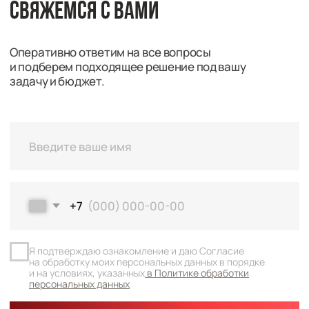
Я подтверждаю ознакомление и даю Согласие
на обработку моих персональных данных в порядке
и на условиях, указанных
в Политике обработки
Перей
персональных данных
Оставить заявку
Навигация
Каталог
О компании
Документация
Контакты
Каталог
Радиальные шариковые