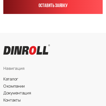
Радиально-упорные
Роликовые (цилиндрические /
конические / сферические)
Игольчатые
Корпусные узлы
Специальные подшипники
Контакты
info@dinroll.com
+7 (495) 109-41-21
Cоциальные сети
Политика конфиденциальности
© 2026 DINROLL. Все права защищены.