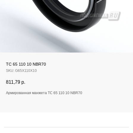
Если у вас остались
TC 65 110 10 NBR70
вопросы, оставьте
SKU:
G65X110X10
заявку и мы свяжемся
811,79
р.
с вами
Армированная манжета TC 65 110 10 NBR70
Оперативно ответим на все вопросы
и подберем подходящее решение под вашу
задачу и бюджет.