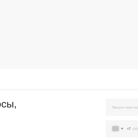
,
+7
Я подтверждаю ознакомление и даю Согласи
и на условиях, указанных
в Политике обраб
Остав