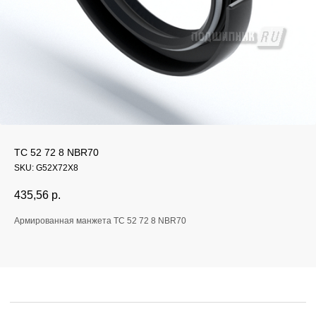
Если у вас остались
TC 52 72 8 NBR70
вопросы, оставьте
SKU:
G52X72X8
заявку и мы свяжемся
435,56
р.
с вами
Армированная манжета TC 52 72 8 NBR70
Оперативно ответим на все вопросы
и подберем подходящее решение под вашу
задачу и бюджет.