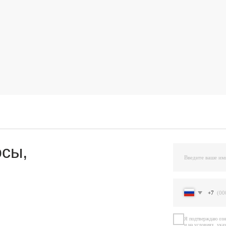
,
+7
Я подтверждаю ознакомление и даю Согласи
и на условиях, указанных
в Политике обраб
Остав